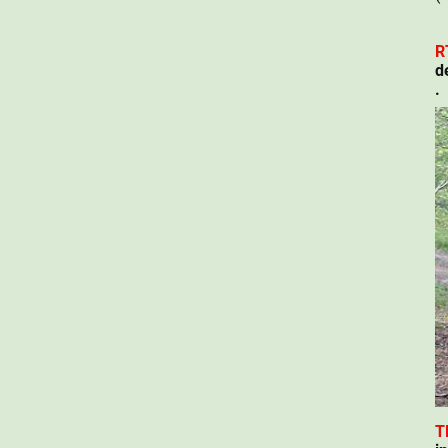
R
d
.
T